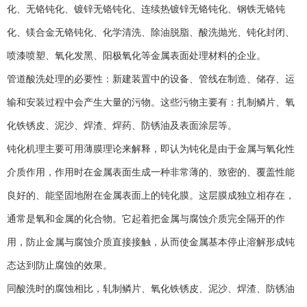
化、无铬钝化、镀锌无铬钝化、连续热镀锌无铬钝化、钢铁无铬钝
化、镁合金无铬钝化、化学清洗、除油脱脂、酸洗抛光、钝化封闭、
喷漆喷塑、氧化发黑、阳极氧化等金属表面处理材料的企业。
管道酸洗处理的必要性：新建装置中的设备、管线在制造、储存、运
输和安装过程中会产生大量的污物。这些污物主要有：扎制鳞片、氧
化铁锈皮、泥沙、焊渣、焊药、防锈油及表面涂层等。
钝化机理主要可用薄膜理论来解释，即认为钝化是由于金属与氧化性
介质作用，作用时在金属表面生成一种非常薄的、致密的、覆盖性能
良好的、能坚固地附在金属表面上的钝化膜。这层膜成独立相存在，
通常是氧和金属的化合物。它起着把金属与腐蚀介质完全隔开的作
用，防止金属与腐蚀介质直接接触，从而使金属基本停止溶解形成钝
态达到防止腐蚀的效果。
同酸洗时的腐蚀相比，轧制鳞片、氧化铁锈皮、泥沙、焊渣、防锈油