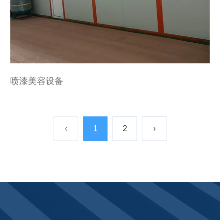
喷漆美容设备
‹
1
2
›