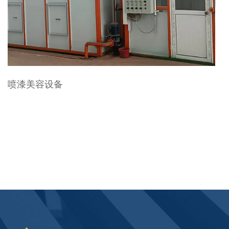
喷漆美容设备
车间展示