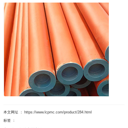
本文网址 ： https://www.lcpmc.com/product/284.html
标签 ：