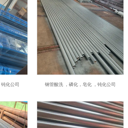
，钝化公司
钢管酸洗 ，磷化，皂化 ，钝化公司