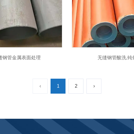
缝钢管金属表面处理
无缝钢管酸洗,钝
‹
1
2
›