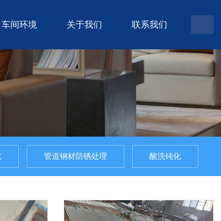
车间环境
关于我们
联系我们
化
管道钢材防锈处理
酸洗钝化