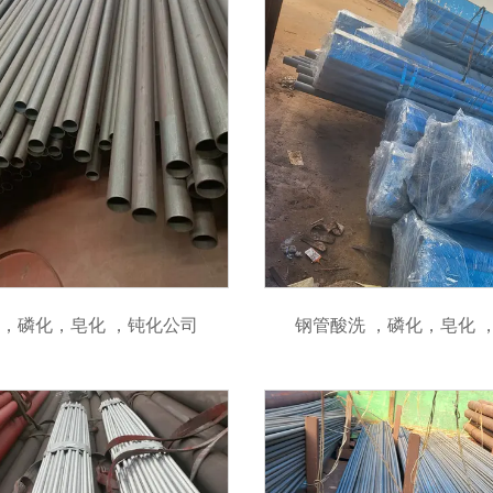
 ，磷化，皂化 ，钝化公司
钢管酸洗 ，磷化，皂化 