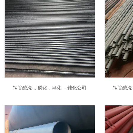
钢管酸洗 ，磷化，皂化 ，钝化公司
钢管酸洗