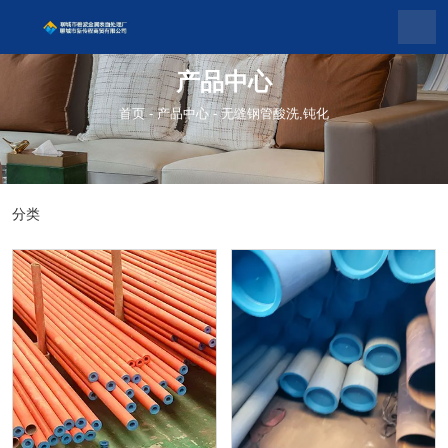
产品中心
首页
-
产品中心
-
无缝钢管酸洗,钝化
分类
钢管酸洗,磷化,皂化,钝化
钢材金属表面处理
钢管表面防锈处理
无缝钢管酸洗,钝化
管道钢材防锈处理
酸洗钝化
钢管表面防锈
钝化处理 美容 打捆